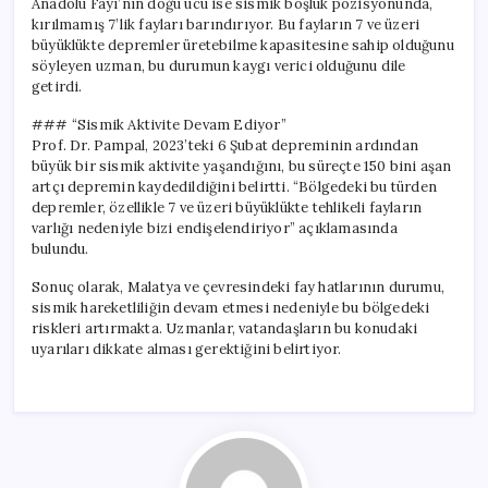
Anadolu Fayı’nın doğu ucu ise sismik boşluk pozisyonunda,
kırılmamış 7’lik fayları barındırıyor. Bu fayların 7 ve üzeri
büyüklükte depremler üretebilme kapasitesine sahip olduğunu
söyleyen uzman, bu durumun kaygı verici olduğunu dile
getirdi.
### “Sismik Aktivite Devam Ediyor”
Prof. Dr. Pampal, 2023’teki 6 Şubat depreminin ardından
büyük bir sismik aktivite yaşandığını, bu süreçte 150 bini aşan
artçı depremin kaydedildiğini belirtti. “Bölgedeki bu türden
depremler, özellikle 7 ve üzeri büyüklükte tehlikeli fayların
varlığı nedeniyle bizi endişelendiriyor” açıklamasında
bulundu.
Sonuç olarak, Malatya ve çevresindeki fay hatlarının durumu,
sismik hareketliliğin devam etmesi nedeniyle bu bölgedeki
riskleri artırmakta. Uzmanlar, vatandaşların bu konudaki
uyarıları dikkate alması gerektiğini belirtiyor.