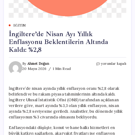
EĞITIM
İngiltere’de Nisan Ayı Yıllık
Enflasyonu Beklentilerin Altında
Kaldı: %2,8
İngiltere’de
By
Ahmet Doğan
yorumlar kapalı
Nisan
20 Mayıs 2026
1 Min Read
Ayı
Yıllık
Enflasyonu
İngiltere’de nisan ayında yıllık enflasyon oranı %2,8 olarak
Beklentilerin
belirlendi ve bu rakam piyasa tahminlerinin altında kaldı.
Altında
Kaldı:
İngiltere Ulusal İstatistik Ofisi (ONS) tarafından açıklanan
%2,8
verilere göre, mart ayında %3,3 olan yıllık enflasyon, nisan
için
ayında %2,8 seviyesine geriledi. Analistler, bu dönemde yıllık
enflasyonun %3 civarında olmasını bekliyordu.
Enflasyondaki düşüşte, konut ve hane halkı hizmetleri en
büyük katkıyı sağlarken, akaryakıt fiyatları ise enflasyon