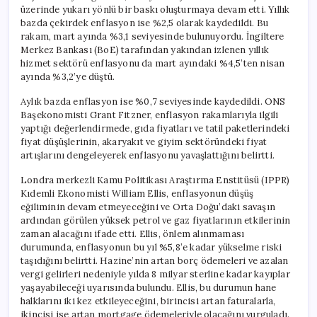
üzerinde yukarı yönlü bir baskı oluşturmaya devam etti. Yıllık
bazda çekirdek enflasyon ise %2,5 olarak kaydedildi. Bu
rakam, mart ayında %3,1 seviyesinde bulunuyordu. İngiltere
Merkez Bankası (BoE) tarafından yakından izlenen yıllık
hizmet sektörü enflasyonu da mart ayındaki %4,5’ten nisan
ayında %3,2’ye düştü.
Aylık bazda enflasyon ise %0,7 seviyesinde kaydedildi. ONS
Başekonomisti Grant Fitzner, enflasyon rakamlarıyla ilgili
yaptığı değerlendirmede, gıda fiyatları ve tatil paketlerindeki
fiyat düşüşlerinin, akaryakıt ve giyim sektöründeki fiyat
artışlarını dengeleyerek enflasyonu yavaşlattığını belirtti.
Londra merkezli Kamu Politikası Araştırma Enstitüsü (IPPR)
Kıdemli Ekonomisti William Ellis, enflasyonun düşüş
eğiliminin devam etmeyeceğini ve Orta Doğu’daki savaşın
ardından görülen yüksek petrol ve gaz fiyatlarının etkilerinin
zaman alacağını ifade etti. Ellis, önlem alınmaması
durumunda, enflasyonun bu yıl %5,8’e kadar yükselme riski
taşıdığını belirtti. Hazine’nin artan borç ödemeleri ve azalan
vergi gelirleri nedeniyle yılda 8 milyar sterline kadar kayıplar
yaşayabileceği uyarısında bulundu. Ellis, bu durumun hane
halklarını iki kez etkileyeceğini, birincisi artan faturalarla,
ikincisi ise artan mortgage ödemeleriyle olacağını vurguladı.