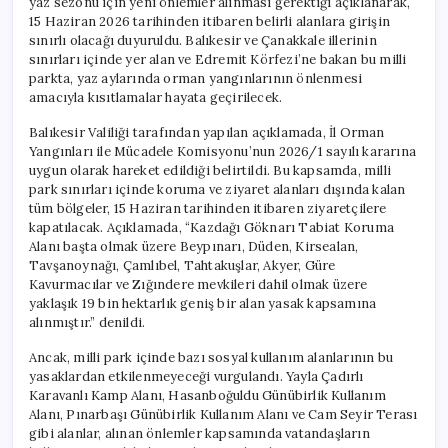
yaz sezonu için yeni önlemler alınması gerektiği açıklanarak,
için
15 Haziran 2026 tarihinden itibaren belirli alanlara girişin
sınırlı olacağı duyuruldu. Balıkesir ve Çanakkale illerinin
sınırları içinde yer alan ve Edremit Körfezi’ne bakan bu milli
parkta, yaz aylarında orman yangınlarının önlenmesi
amacıyla kısıtlamalar hayata geçirilecek.
Balıkesir Valiliği tarafından yapılan açıklamada, İl Orman
Yangınları ile Mücadele Komisyonu’nun 2026/1 sayılı kararına
uygun olarak hareket edildiği belirtildi. Bu kapsamda, milli
park sınırları içinde koruma ve ziyaret alanları dışında kalan
tüm bölgeler, 15 Haziran tarihinden itibaren ziyaretçilere
kapatılacak. Açıklamada, “Kazdağı Göknarı Tabiat Koruma
Alanı başta olmak üzere Beypınarı, Düden, Kirsealan,
Tavşanoynağı, Çamlıbel, Tahtakuşlar, Akyer, Güre
Kavurmacılar ve Zığındere mevkileri dahil olmak üzere
yaklaşık 19 bin hektarlık geniş bir alan yasak kapsamına
alınmıştır.” denildi.
Ancak, milli park içinde bazı sosyal kullanım alanlarının bu
yasaklardan etkilenmeyeceği vurgulandı. Yayla Çadırlı
Karavanlı Kamp Alanı, Hasanboğuldu Günübirlik Kullanım
Alanı, Pınarbaşı Günübirlik Kullanım Alanı ve Cam Seyir Terası
gibi alanlar, alınan önlemler kapsamında vatandaşların