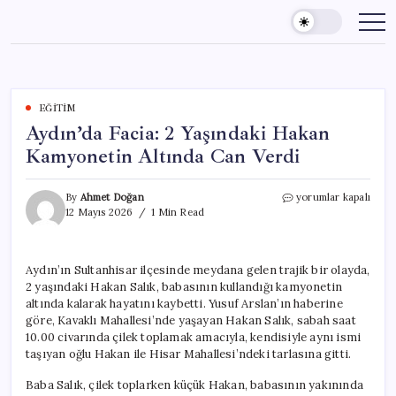
Skip
to
content
EĞITIM
Aydın’da Facia: 2 Yaşındaki Hakan
Kamyonetin Altında Can Verdi
Aydın’da
By
Ahmet Doğan
yorumlar kapalı
Facia:
12 Mayıs 2026
1 Min Read
2
Yaşındaki
Hakan
Aydın’ın Sultanhisar ilçesinde meydana gelen trajik bir olayda,
Kamyonetin
2 yaşındaki Hakan Salık, babasının kullandığı kamyonetin
Altında
Can
altında kalarak hayatını kaybetti. Yusuf Arslan’ın haberine
Verdi
göre, Kavaklı Mahallesi’nde yaşayan Hakan Salık, sabah saat
için
10.00 civarında çilek toplamak amacıyla, kendisiyle aynı ismi
taşıyan oğlu Hakan ile Hisar Mahallesi’ndeki tarlasına gitti.
Baba Salık, çilek toplarken küçük Hakan, babasının yakınında