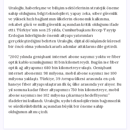
Uraloğlu, haberleşme ve bilişim sektörlerinin stratejik öneme
sahip olduğunu, bilgi teknolojileri, yapay zeka, siber güvenlik
ve yüksek hızlı bağlantının ülkelerin ekonomik kalkınma,
rekabet gücü ve milli güvenlik açısından kritik olduğunu ifade
etti. Türkiye’nin son 25 yılda, Cumhurbaşkanı Recep Tayyip
Erdoğan liderliğinde önemli altyapı yatırımları
gerçekleştirdiğini belirten Uraloğlu, dijital dönüşümde küresel
bir öncü olma yolunda kararlı adımlar attıklarını dile getirdi.
“2002 yılında genişbant internet abone sayımız yoktu ve fiber
optik kablo uzunluğumuz 81 bin kilometreydi. Bugün ise fiber
optik ağ altyapımız 680 bin kilometreye ulaştı. Genişbant
internet abonemiz 98 milyona, mobil abone sayımız ise 100
milyona yaklaştı. Türkiye, 39 Avrupa ülkesi arasında en çok
haneye fiber altyapı ulaştıran ilk üç ülke arasında yer alıyor. Bu
yıl sonuna kadar fiber altyapımızı 750 bin kilometreye, mobil
abone sayımızı ise 102 milyona çıkarmayı hedefliyoruz”
ifadelerini kullandı. Uraloğlu, uydu teknolojilerinin bağımsızlık
ve sürdürülebilirlik açısından büyük bir öneme sahip
olduğunun altını çizdi.