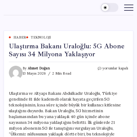
Skip
to
content
HABER
TEKNOLOJI
Ulaştırma Bakanı Uraloğlu: 5G Abone
Sayısı 34 Milyona Yaklaşıyor
Ulaştırma
By
Ahmet Doğan
yorumlar kapalı
Bakanı
13 Mayıs 2026
2 Min Read
Uraloğlu:
5G
Abone
Ulaştırma ve Altyapı Bakanı Abdulkadir Uraloğlu, Türkiye
Sayısı
genelinde 81 ilde kademeli olarak hayata geçirilen 5G
34
Milyona
teknolojisinin, kısa süre içinde büyük bir kullanıcı kitlesine
Yaklaşıyor
ulaştığını duyurdu. Bakan Uraloğlu, 5G hizmetinin
için
başlamasından bu yana yaklaşık 40 gün içinde abone
sayısının 34 milyona yaklaştığını belirtti. İlk günlerde 21
milyon abonenin 5G ile tanıştığını vurgulayan Uraloğlu,
“Ülkemiz nüfusunun yaklaşık dörtte biri, bu teknolojiyle