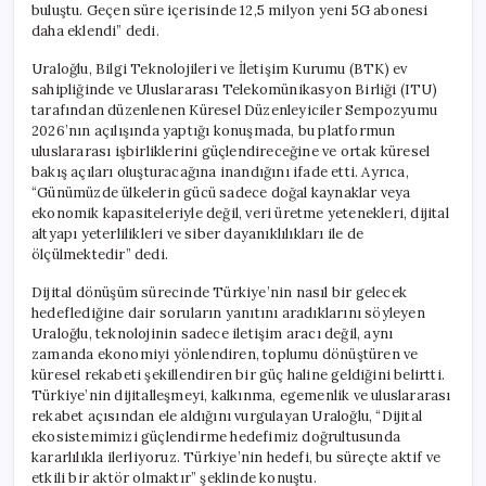
buluştu. Geçen süre içerisinde 12,5 milyon yeni 5G abonesi
daha eklendi” dedi.
Uraloğlu, Bilgi Teknolojileri ve İletişim Kurumu (BTK) ev
sahipliğinde ve Uluslararası Telekomünikasyon Birliği (ITU)
tarafından düzenlenen Küresel Düzenleyiciler Sempozyumu
2026’nın açılışında yaptığı konuşmada, bu platformun
uluslararası işbirliklerini güçlendireceğine ve ortak küresel
bakış açıları oluşturacağına inandığını ifade etti. Ayrıca,
“Günümüzde ülkelerin gücü sadece doğal kaynaklar veya
ekonomik kapasiteleriyle değil, veri üretme yetenekleri, dijital
altyapı yeterlilikleri ve siber dayanıklılıkları ile de
ölçülmektedir” dedi.
Dijital dönüşüm sürecinde Türkiye’nin nasıl bir gelecek
hedeflediğine dair soruların yanıtını aradıklarını söyleyen
Uraloğlu, teknolojinin sadece iletişim aracı değil, aynı
zamanda ekonomiyi yönlendiren, toplumu dönüştüren ve
küresel rekabeti şekillendiren bir güç haline geldiğini belirtti.
Türkiye’nin dijitalleşmeyi, kalkınma, egemenlik ve uluslararası
rekabet açısından ele aldığını vurgulayan Uraloğlu, “Dijital
ekosistemimizi güçlendirme hedefimiz doğrultusunda
kararlılıkla ilerliyoruz. Türkiye’nin hedefi, bu süreçte aktif ve
etkili bir aktör olmaktır” şeklinde konuştu.