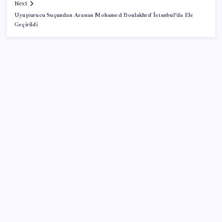
Next
Uyuşturucu Suçundan Aranan Mohamed Boulakhrıf İstanbul’da Ele
Geçirildi
SON YAZILAR
Hyundai Bluelink Türkiye’de Eski Araçlara Gelmiyor
Mafia: The Old Country için Man of Honor Gümbür
Gümbür Geliyor
5.2 ton üretimle köprübaşı liderliği sırtladı
YENİ Partili Bülbül’den afet çağrısı: ‘Çine acilen afet