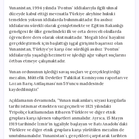
Yunanistan, 1994 yılında ‘Pontus’ iddialarıyla ilgili ulusal
düzeyde kabul ettiği mevzuatla Türkiye aleyhine hukuki
temelden yoksun iddialarda bulunmaktadır. Bu asılsız
iddialarını sürekli olarak genişletmekte ve Eğitim Bakanlığı
genelgesi ile ülke genelindeki ilk ve orta dereceli okullarda
öğrencilere ders olarak okutmaktadır. ‘Megali Idea’ hayalini
gerçekleştirmek için başlattığı işgal girişimi başarısız olan
Yunanistan, Türkiye’ye karşı öne sürdüğü asılsız ‘Pontus’
iddialarıyla yaşadığı hezimeti ve işlediği ağır vahşet suçlarını
örtbas etmeye çalışmaktadır.
Yunan ordusunun işlediği savaş suçları ve gerçekleştirdiği
mezalim, Müttefik Devletler Tahkikat Komisyonu raporları ve
Lozan Barış Antlaşması’nın 59’uncu maddesinde
kaydedilmiştir.”
Açıklamanın devamında, “Yunan makamları, siyasi kaygılarla
tarihi istismar etmekten vazgeçmeli ve 1821 yılındaki
Tripoliçe katliamından itibaren Türklere ve diğer etnik
gruplara karşı işlenen vahşetleri anmalıdır. Ayrıca, 15 Mayıs
1919 tarihinde İzmir’in işgaliyle başlayan ve Batı Anadolu’daki
Türklere ve diğer etnik gruplara karşı yürütülen mezalim de
unutulmamalıdır. Yunanistan’ı, gerçekleri çarpıtarak tarihten