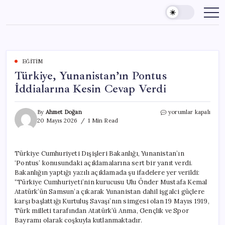
Skip
to
content
EĞITIM
Türkiye, Yunanistan’ın Pontus
İddialarına Kesin Cevap Verdi
Türkiye,
By
Ahmet Doğan
yorumlar kapalı
Yunanistan’ın
20 Mayıs 2026
1 Min Read
Pontus
İddialarına
Kesin
Türkiye Cumhuriyeti Dışişleri Bakanlığı, Yunanistan’ın
Cevap
‘Pontus’ konusundaki açıklamalarına sert bir yanıt verdi.
Verdi
için
Bakanlığın yaptığı yazılı açıklamada şu ifadelere yer verildi:
“Türkiye Cumhuriyeti’nin kurucusu Ulu Önder Mustafa Kemal
Atatürk’ün Samsun’a çıkarak Yunanistan dahil işgalci güçlere
karşı başlattığı Kurtuluş Savaşı’nın simgesi olan 19 Mayıs 1919,
Türk milleti tarafından Atatürk’ü Anma, Gençlik ve Spor
Bayramı olarak coşkuyla kutlanmaktadır.