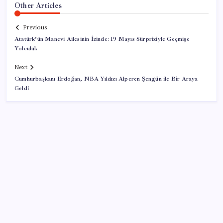
Other Articles
Previous
Atatürk’ün Manevi Ailesinin İzinde: 19 Mayıs Sürpriziyle Geçmişe
Yolculuk
Next
Cumhurbaşkanı Erdoğan, NBA Yıldızı Alperen Şengün ile Bir Araya
Geldi
SON YAZILAR
Hyundai Bluelink Türkiye’de Eski Araçlara Gelmiyor