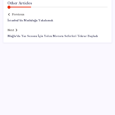
Other Articles
Previous
İstanbul’da Mutluluğu Yakalamak
Next
Muğla’da Yaz Sezonu İçin Yolcu Motoru Seferleri Tekrar Başladı
SON YAZILAR
Artık çalışan primi tazminata yansıyacak
VakıfBank ikinci çeyrekte 16,7 milyar TL net kâr elde