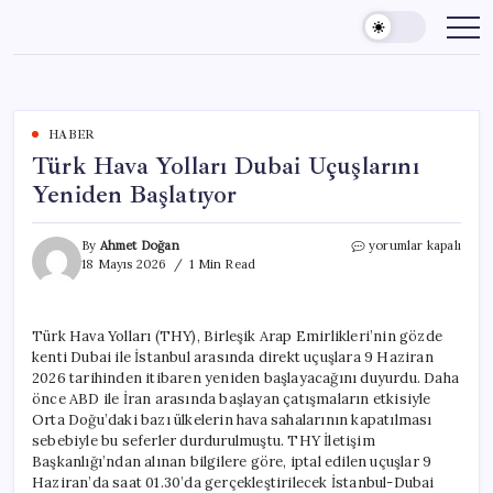
Skip
to
content
HABER
Türk Hava Yolları Dubai Uçuşlarını
Yeniden Başlatıyor
Türk
By
Ahmet Doğan
yorumlar kapalı
Hava
18 Mayıs 2026
1 Min Read
Yolları
Dubai
Uçuşlarını
Türk Hava Yolları (THY), Birleşik Arap Emirlikleri’nin gözde
Yeniden
kenti Dubai ile İstanbul arasında direkt uçuşlara 9 Haziran
Başlatıyor
için
2026 tarihinden itibaren yeniden başlayacağını duyurdu. Daha
önce ABD ile İran arasında başlayan çatışmaların etkisiyle
Orta Doğu’daki bazı ülkelerin hava sahalarının kapatılması
sebebiyle bu seferler durdurulmuştu. THY İletişim
Başkanlığı’ndan alınan bilgilere göre, iptal edilen uçuşlar 9
Haziran’da saat 01.30’da gerçekleştirilecek İstanbul-Dubai