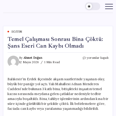
Skip
to
content
EĞITIM
Temel Çalışması Sonrası Bina Çöktü:
Şans Eseri Can Kaybı Olmadı
Temel
By
Ahmet Doğan
yorumlar kapalı
Çalışması
12 Mayıs 2026
1 Min Read
Sonrası
Bina
Çöktü:
Balıkesir’in Erdek ilçesinde akşam saatlerinde yaşanan olay,
Şans
büyük bir paniğe yol açtı. Yalı Mahallesi Adnan Menderes
Eseri
Can
Caddesi’nde bulunan 3 katlı bina, bitişikteki inşaatın temel
Kaybı
kazısı sırasında meydana gelen çatlaklar nedeniyle tedbir
Olmadı
amacıyla boşaltıldı. Bina, tahliye işlemlerinin ardından kısa bir
için
süre içinde gürültülü bir şekilde çöktü. İlk belirlemelere göre,
faciada can kaybı veya yaralanma yaşanmadığı bildirildi.