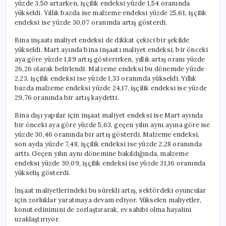
yüzde 3,50 artarken, işçilik endeksi yüzde 1,54 oranında
yükseldi. Yıllık bazda ise malzeme endeksi yüzde 25,61, işçilik
endeksi ise yüzde 30,07 oranında artış gösterdi.
Bina inşaatı maliyet endeksi de dikkat çekici bir şekilde
yükseldi. Mart ayında bina inşaatı maliyet endeksi, bir önceki
aya göre yüzde 1,89 artış gösterirken, yıllık artış oranı yüzde
26,26 olarak belirlendi. Malzeme endeksi bu dönemde yüzde
2,23, işçilik endeksi ise yüzde 1,33 oranında yükseldi. Yıllık
bazda malzeme endeksi yüzde 24,17, işçilik endeksi ise yüzde
29,76 oranında bir artış kaydetti.
Bina dışı yapılar için inşaat maliyet endeksi ise Mart ayında
bir önceki aya göre yüzde 5,63, geçen yılın aynı ayına göre ise
yüzde 30,46 oranında bir artış gösterdi. Malzeme endeksi,
son ayda yüzde 7,48, işçilik endeksi ise yüzde 2,28 oranında
arttı. Geçen yılın aynı dönemine bakıldığında, malzeme
endeksi yüzde 30,09, işçilik endeksi ise yüzde 31,16 oranında
yükseliş gösterdi.
İnşaat maliyetlerindeki bu sürekli artış, sektördeki oyuncular
için zorluklar yaratmaya devam ediyor. Yükselen maliyetler,
konut edinimini de zorlaştırarak, ev sahibi olma hayalini
uzaklaştırıyor.