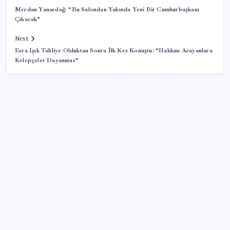
Merdan Yanardağ: “Bu Salondan Yakında Yeni Bir Cumhurbaşkanı
Çıkacak”
Next
Esra Işık Tahliye Olduktan Sonra İlk Kez Konuştu: “Hakkını Arayanlara
Kelepçeler Dayanmaz”
SON YAZILAR
Bakan Kacır: 23 yılda imalat sanayi katma değerimizi
250 milyar doların üzerine taşıdık
Bank of America’dan küresel piyasalar için uyarı: