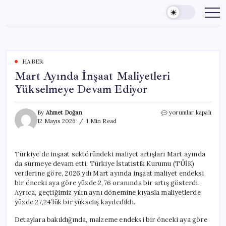
Skip
to
content
HABER
Mart Ayında İnşaat Maliyetleri
Yükselmeye Devam Ediyor
Mart
By
Ahmet Doğan
yorumlar kapalı
Ayında
12 Mayıs 2026
1 Min Read
İnşaat
Maliyetleri
Yükselmeye
Türkiye’de inşaat sektöründeki maliyet artışları Mart ayında
Devam
da sürmeye devam etti. Türkiye İstatistik Kurumu (TÜİK)
Ediyor
için
verilerine göre, 2026 yılı Mart ayında inşaat maliyet endeksi
bir önceki aya göre yüzde 2,76 oranında bir artış gösterdi.
Ayrıca, geçtiğimiz yılın aynı dönemine kıyasla maliyetlerde
yüzde 27,24’lük bir yükseliş kaydedildi.
Detaylara bakıldığında, malzeme endeksi bir önceki aya göre