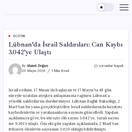
Skip
to
content
EĞITIM
Lübnan’da İsrail Saldırıları: Can Kaybı
3.042’ye Ulaştı
Lübnan’da
By
Ahmet Doğan
yorumlar kapalı
İsrail
20 Mayıs 2026
1 Min Read
Saldırıları:
Can
Kaybı
İsrail ordusu, 17 Nisan’da başlayan ve 17 Mayıs’ta 45 gün
3.042’ye
süreyle uzatılan ateşkes anlaşmasına rağmen Lübnan’a
Ulaştı
için
yönelik saldırılarını durdurmuyor. Lübnan Sağlık Bakanlığı, 2
Mart’tan bu yana gerçekleştirilen İsrail saldırılarında hayatını
kaybedenlerin ve yaralananların sayısını güncelledi. Yapılan
açıklamaya göre, bu süreçte ölü sayısı 3.042’ye, yaralı sayısı
ise 9.301’e ulaştı. Önceki gün yapılan açıklamada, 2 Mart’tan
itibaren ölenlerin sayısının 3.020 olduğu bildirilmişti.