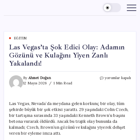
Skip
to
content
EĞITIM
Las Vegas’ta Şok Edici Olay: Adamın
Gözünü ve Kulağını Yiyen Zanlı
Yakalandı!
Las
By
Ahmet Doğan
yorumlar kapalı
Vegas’ta
12 Mayıs 2026
1 Min Read
Şok
Edici
Olay:
Las Vegas, Nevada’da meydana gelen korkunç bir olay, tüm
Adamın
şehirde büyük bir şok etkisi yarattı. 29 yaşındaki Colin Czech,
Gözünü
ve
bir tartışma sırasında 33 yaşındaki Kenneth Brown’u başını
Kulağını
betona vurarak öldürdü. Ancak bu trajik olay bununla da
Yiyen
kalmadı; Czech, Brown’un gözünü ve kulağını yiyerek dehşet
Zanlı
veren bir eyleme imza attı.
Yakalandı!