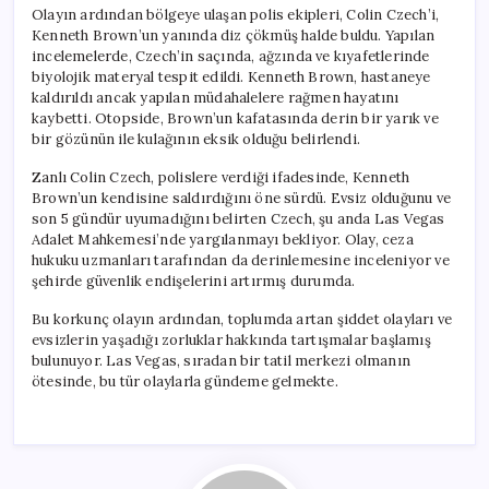
için
Olayın ardından bölgeye ulaşan polis ekipleri, Colin Czech’i,
Kenneth Brown’un yanında diz çökmüş halde buldu. Yapılan
incelemelerde, Czech’in saçında, ağzında ve kıyafetlerinde
biyolojik materyal tespit edildi. Kenneth Brown, hastaneye
kaldırıldı ancak yapılan müdahalelere rağmen hayatını
kaybetti. Otopside, Brown’un kafatasında derin bir yarık ve
bir gözünün ile kulağının eksik olduğu belirlendi.
Zanlı Colin Czech, polislere verdiği ifadesinde, Kenneth
Brown’un kendisine saldırdığını öne sürdü. Evsiz olduğunu ve
son 5 gündür uyumadığını belirten Czech, şu anda Las Vegas
Adalet Mahkemesi’nde yargılanmayı bekliyor. Olay, ceza
hukuku uzmanları tarafından da derinlemesine inceleniyor ve
şehirde güvenlik endişelerini artırmış durumda.
Bu korkunç olayın ardından, toplumda artan şiddet olayları ve
evsizlerin yaşadığı zorluklar hakkında tartışmalar başlamış
bulunuyor. Las Vegas, sıradan bir tatil merkezi olmanın
ötesinde, bu tür olaylarla gündeme gelmekte.