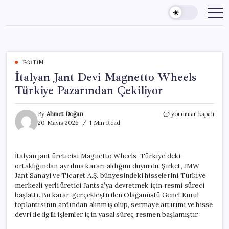
Skip
to
content
EĞITIM
İtalyan Jant Devi Magnetto Wheels
Türkiye Pazarından Çekiliyor
İtalyan
By
Ahmet Doğan
yorumlar kapalı
Jant
20 Mayıs 2026
1 Min Read
Devi
Magnetto
Wheels
İtalyan jant üreticisi Magnetto Wheels, Türkiye’deki
Türkiye
ortaklığından ayrılma kararı aldığını duyurdu. Şirket, JMW
Pazarından
Çekiliyor
Jant Sanayi ve Ticaret A.Ş. bünyesindeki hisselerini Türkiye
için
merkezli yerli üretici Jantsa’ya devretmek için resmi süreci
başlattı. Bu karar, gerçekleştirilen Olağanüstü Genel Kurul
toplantısının ardından alınmış olup, sermaye artırımı ve hisse
devri ile ilgili işlemler için yasal süreç resmen başlamıştır.