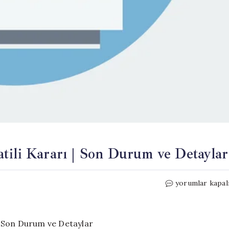
tili Kararı | Son Durum ve Detaylar
Hatay’da
yorumlar kapal
22
Mayıs
2026
Okul