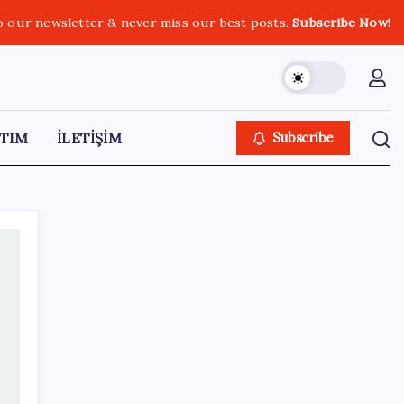
o our newsletter & never miss our best posts.
Subscribe Now!
TIM
İLETİŞİM
Subscribe
SON YAZILAR
Hyundai Bluelink Türkiye’de Eski Araçlara
Gelmiyor