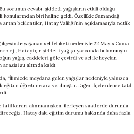
Tatili
Bu sorunun cevabı, şiddetli yağışların etkili olduğu
Kararı
i konularından biri haline geldi. Özellikle Samandağ
|
artan beklentiler, Hatay Valiliği’nin açıklamasıyla netlik
Son
Durum
ve
Detaylar
 ilçesinde yaşanan sel felaketi nedeniyle 22 Mayıs Cuma
için
oroloji, Hatay için şiddetli yağış uyarısında bulunmuştu.
un yağış, caddeleri göle çevirdi ve sel ile heyelan
 arazisi su altında kaldı.
mada, “İlimizde meydana gelen yağışlar nedeniyle yalnızca
ğitim öğretime ara verilmiştir. Diğer ilçelerde ise tatil
rdi.
 tatil kararı alınmamışken, ilerleyen saatlerde durumla
endireceğiz. Hatay’daki eğitim durumu hakkında daha fazla