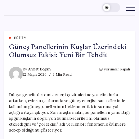
Skip
to
content
EĞITIM
Güneş Panellerinin Kuşlar Üzerindeki
Olumsuz Etkisi: Yeni Bir Tehdit
Güneş
By
Ahmet Doğan
yorumlar kapalı
Panellerinin
12 Mayıs 2026
1 Min Read
Kuşlar
Üzerindeki
Olumsuz
Dünya genelinde temiz enerji çözümlerine yönelim hızla
Etkisi:
artarken, evlerin çatılarında ve güneş enerjisi santrallerinde
Yeni
Bir
kullanılan güneş panellerinin beklenmedik bir soruna yol
Tehdit
açtığı ortaya çıkıyor. Son araştırmalar, bu panellerin yansıttığı
için
ışığın kuşların doğal yön bulma becerilerini olumsuz
etkilediğini ve “göl etkisi” adı verilen bir fenomenle ölümlere
sebep olduğunu gösteriyor.