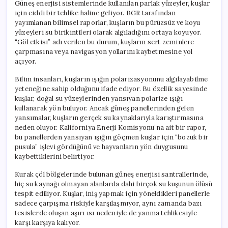
Güneş enerjisi sistemlerinde kullanılan parlak yüzeyler, kuşlar
için ciddi bir tehlike haline geliyor. BGR tarafından
yayımlanan bilimsel raporlar, kuşların bu pürüzsüz ve koyu
yüzeyleri su birikintileri olarak algıladığını ortaya koyuyor.
“Göl etkisi” adı verilen bu durum, kuşların sert zeminlere
çarpmasına veya navigasyon yollarını kaybetmesine yol
açıyor.
Bilim insanları, kuşların ışığın polarizasyonunu algılayabilme
yeteneğine sahip olduğunu ifade ediyor. Bu özellik sayesinde
kuşlar, doğal su yüzeylerinden yansıyan polarize ışığı
kullanarak yön buluyor. Ancak güneş panellerinden gelen
yansımalar, kuşların gerçek su kaynaklarıyla karıştırmasına
neden oluyor. Kaliforniya Enerji Komisyonu’na ait bir rapor,
bu panellerden yansıyan ışığın göçmen kuşlar için “bozuk bir
pusula” işlevi gördüğünü ve hayvanların yön duygusunu
kaybettiklerini belirtiyor.
Kurak çöl bölgelerinde bulunan güneş enerjisi santrallerinde,
hiç su kaynağı olmayan alanlarda dahi birçok su kuşunun ölüsü
tespit ediliyor. Kuşlar, iniş yapmak için yöneldikleri panellerle
sadece çarpışma riskiyle karşılaşmıyor, aynı zamanda bazı
tesislerde oluşan aşırı ısı nedeniyle de yanma tehlikesiyle
karşı karşıya kalıyor.