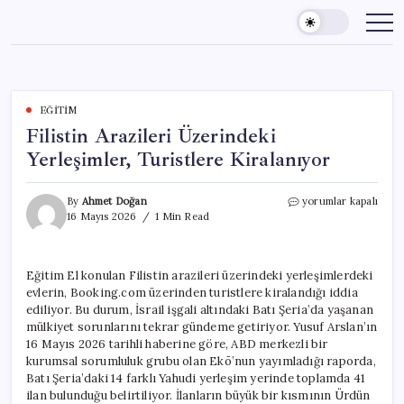
Skip
to
content
EĞITIM
Filistin Arazileri Üzerindeki
Yerleşimler, Turistlere Kiralanıyor
Filistin
By
Ahmet Doğan
yorumlar kapalı
Arazileri
16 Mayıs 2026
1 Min Read
Üzerindeki
Yerleşimler,
Turistlere
Eğitim El konulan Filistin arazileri üzerindeki yerleşimlerdeki
Kiralanıyor
evlerin, Booking.com üzerinden turistlere kiralandığı iddia
için
ediliyor. Bu durum, İsrail işgali altındaki Batı Şeria’da yaşanan
mülkiyet sorunlarını tekrar gündeme getiriyor. Yusuf Arslan’ın
16 Mayıs 2026 tarihli haberine göre, ABD merkezli bir
kurumsal sorumluluk grubu olan Ekō’nun yayımladığı raporda,
Batı Şeria’daki 14 farklı Yahudi yerleşim yerinde toplamda 41
ilan bulunduğu belirtiliyor. İlanların büyük bir kısmının Ürdün