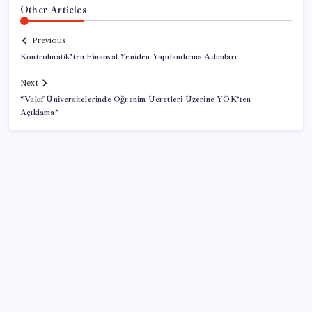
Other Articles
Previous
Kontrolmatik’ten Finansal Yeniden Yapılandırma Adımları
Next
“Vakıf Üniversitelerinde Öğrenim Ücretleri Üzerine YÖK’ten
Açıklama”
SON YAZILAR
Artık çalışan primi tazminata yansıyacak