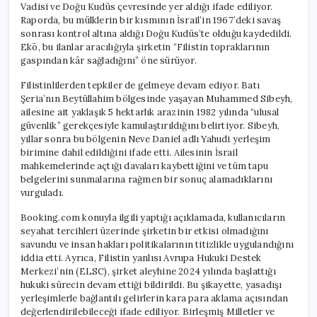
Vadisi ve Doğu Kudüs çevresinde yer aldığı ifade ediliyor.
Raporda, bu mülklerin bir kısmının İsrail’in 1967’deki savaş
sonrası kontrol altına aldığı Doğu Kudüs’te olduğu kaydedildi.
Ekō, bu ilanlar aracılığıyla şirketin “Filistin topraklarının
gaspından kâr sağladığını” öne sürüyor.
Filistinlilerden tepkiler de gelmeye devam ediyor. Batı
Şeria’nın Beytüllahim bölgesinde yaşayan Muhammed Sibeyh,
ailesine ait yaklaşık 5 hektarlık arazinin 1982 yılında “ulusal
güvenlik” gerekçesiyle kamulaştırıldığını belirtiyor. Sibeyh,
yıllar sonra bu bölgenin Neve Daniel adlı Yahudi yerleşim
birimine dahil edildiğini ifade etti. Ailesinin İsrail
mahkemelerinde açtığı davaları kaybettiğini ve tüm tapu
belgelerini sunmalarına rağmen bir sonuç alamadıklarını
vurguladı.
Booking.com konuyla ilgili yaptığı açıklamada, kullanıcıların
seyahat tercihleri üzerinde şirketin bir etkisi olmadığını
savundu ve insan hakları politikalarının titizlikle uygulandığını
iddia etti. Ayrıca, Filistin yanlısı Avrupa Hukuki Destek
Merkezi’nin (ELSC), şirket aleyhine 2024 yılında başlattığı
hukuki sürecin devam ettiği bildirildi. Bu şikayette, yasadışı
yerleşimlerle bağlantılı gelirlerin kara para aklama açısından
değerlendirilebileceği ifade ediliyor. Birleşmiş Milletler ve