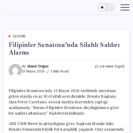
Skip
to
content
EĞITIM
Filipinler Senatosu’nda Silahlı Saldırı
Alarmı
Filipinler
By
Ahmet Doğan
yorumlar kapalı
Senatosu’nda
13 Mayıs 2026
1 Min Read
Silahlı
Saldırı
Alarmı
Filipinler Senatosu’nda, 13 Mayıs 2026 tarihinde meydana
için
gelen olayda en az 10 el silah sesi duyuldu. Senato Başkanı
Alan Peter Cayetano, sosyal medya üzerinden yaptığı
açıklamada, “Burası Filipinler Senatosu, duyduğumuza göre
bir saldırı altındayız” ifadelerini kullandı.
ABS-CBN News’in aktardığına göre, başkent Manila’daki
Senato binasında büyük bir karışıklık yaşandı. Olay esnasında