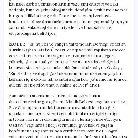
kaynaklı karbon emisyonlarının %26’sını oluşturuyor. Bu
nedenle, bina ve şehir ölçeğindeki dönüşüm artık ertelenemez
bir gereklilik haline geldi. Emre Ilıcalı, enerji verimsiz
binaların sadece daha fazla karbon salınımı yapmadığını, aynı
zamanda yüksek işletme maliyetleri ve finansal riskler
oluşturduğunu belirtiyor.
İZODER – Isı Su Ses ve Yangın Yalıtımcıları Derneği Yönetim
Kurulu Başkanı Atalay Özdayı, enerji verimli yapıların sadece
çevreci bir tercih olmadığını, aynı zamanda kira değeri
yüksek, işletme maliyetleri düşük ve uzun vadede değerini
koruyan stratejik yatırımlar olduğunu ifade ediyor. Özdayı,
“Su, elektrik ve doğal gaz tüketimini minimize eden yapılar,
kullanıcı için ekonomik avantaj sağlarken, yatırımcılar için de
güvenli bir portföy unsuru haline geliyor” diyor.
Bankacılık Düzenleme ve Denetleme Kurulu’nun
düzenlemelerine göre, Enerji Kimlik Belgesi uygulaması ile A,
B ve C enerji sınıfındaki konutlara avantajlı kredi değer
oranları sunuluyor. Enerji verimli binaların erişilebilirliği
arttıkça yatırımcı davranışlarını da olumlu yönde etkiliyor.
Özdayı, “Yapılarda enerji verimliliği, güvenlik ve yaşam
konforunun sağlanmasında kritik bir rol oynuyor. Doğru
yalıtım uygulamaları, yapıların uzun ömürlü, sağlıklı, güvenli ve