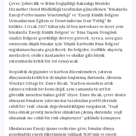
Çevre, Şehircilik ve İklim Değişikliği Bakanlığı Mesleki
Hizmetler Genel Müdürlüğü tarafından güncellenen “Binalarda
Enerji Performansı Yönetmeliği” ve “Enerji Kimlik Belgesi
Uzmanlarının Eğitim ve Denetimlerine Dair Tebliğ” ile
birlikte, 1 Ocak 2027 itibarıyla 10 bin metrekare ve üzeri yeni
binalarda ‘Enerji Kimlik Belgesi’ ve ‘Bina Yaşam Döngüsü
Analizi Belgesi’ gerekliliği devreye girecek. Ayrıca, sera gazı
emisyonu düşük binalar için ‘Düşük Karbonlu Bina Belgesi’
uygulaması hayata geçirilecek. Bu belgeler, özellikle alışveriş
merkezleri, oteller, hastaneler ve okullar gibi büyük
yatırımlarda kritik bir rol oynayacak.
Jeopolitik değişimler ve karbon düzenlemeleri, yatırım
dünyasında köklü bir dönüşüm başlatmış durumda. Altensis
Yönetici Ortağı Dr. Emre Ilıcalı, “Karbon meselesi artık
yalnızca teknik bir konu değil, aynı zamanda ticari bir
güvenlik meselesi haline geldi” diyor. Emre Ilıcalı, çevre dostu
olmayan binaların yatırımcılar tarafından portföylerinde
ciddi bir ‘risk’ olarak değerlendirildiğini vurgularak, “Yeşil
bina olmak prestij meselesi olmaktan çıkmış durumda; yeşil
olmamak ise ciddi bir risk oluşturuyor” şeklinde konuşuyor.
Uluslararası Enerji Ajansı verilerine göre, binalar dünya
genelindeki enerji tüketiminin yaklaşık %30’unu ve enerji