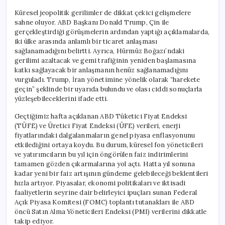
Küresel jeopolitik gerilimler de dikkat çekici gelişmelere
sahne oluyor. ABD Başkanı Donald Trump, Çin ile
gerçekleştirdiği görüşmelerin ardından yaptığı açıklamalarda,
iki ülke arasında anlamlı bir ticaret anlaşması
sağlanamadığını belirtti. Ayrıca, Hürmüz Boğazı’ndaki
gerilimi azaltacak ve gemi trafiğinin yeniden başlamasına
katkı sağlayacak bir anlaşmanın henüz sağlanamadığını
vurguladı. Trump, İran yönetimine yönelik olarak “harekete
geçin” şeklinde bir uyarıda bulundu ve olası ciddi sonuçlarla
yüzleşebileceklerini ifade etti.
Geçtiğimiz hafta açıklanan ABD Tüketici Fiyat Endeksi
(TÜFE) ve Üretici Fiyat Endeksi (ÜFE) verileri, enerji
fiyatlarındaki dalgalanmaların genel piyasa enflasyonunu
etkilediğini ortaya koydu. Bu durum, küresel fon yöneticileri
ve yatırımcıların bu yıl için öngörülen faiz indirimlerini
tamamen gözden çıkarmalarına yol açtı. Hatta yıl sonuna
kadar yeni bir faiz artışının gündeme gelebileceği beklentileri
hızla artıyor. Piyasalar, ekonomi politikaları ve iktisadi
faaliyetlerin seyrine dair belirleyici ipuçları sunan Federal
Açık Piyasa Komitesi (FOMC) toplantı tutanakları ile ABD
öncü Satın Alma Yöneticileri Endeksi (PMI) verilerini dikkatle
takip ediyor.