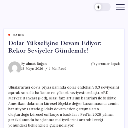
Skip
to
content
HABER
Dolar Yükselişine Devam Ediyor:
Rekor Seviyeler Gündemde!
Dolar
By
Ahmet Doğan
yorumlar kapalı
Yükselişine
18 Mayıs 2026
1 Min Read
Devam
Ediyor:
Rekor
Uluslararası döviz piyasalarında dolar endeksi 99,3 seviyesini
Seviyeler
aşarak son altı haftanın en yüksek seviyesine ulaştı. ABD
Gündemde!
için
Merkez Bankası (Fed), olası faiz artırımı kararları ile birlikte
Amerikan dolarının küresel ölçekte değer kazanmasına zemin
hazırlıyor. Ortadoğu’daki devam eden çatışmaların
oluşturduğu küresel enflasyon baskıları, Fed’in 2026 yılının
geri kalanında borçlanma maliyetlerini artırabileceği
yönündeki beklentileri güçlendiriyor.