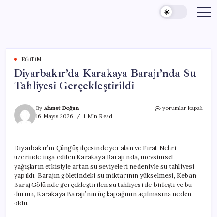
Skip
to
content
EĞITIM
Diyarbakır’da Karakaya Barajı’nda Su
Tahliyesi Gerçekleştirildi
Diyarbakır’da
By
Ahmet Doğan
yorumlar kapalı
Karakaya
16 Mayıs 2026
1 Min Read
Barajı’nda
Su
Tahliyesi
Diyarbakır’ın Çüngüş ilçesinde yer alan ve Fırat Nehri
Gerçekleştirildi
üzerinde inşa edilen Karakaya Barajı’nda, mevsimsel
için
yağışların etkisiyle artan su seviyeleri nedeniyle su tahliyesi
yapıldı. Barajın göletindeki su miktarının yükselmesi, Keban
Baraj Gölü’nde gerçekleştirilen su tahliyesi ile birleşti ve bu
durum, Karakaya Barajı’nın üç kapağının açılmasına neden
oldu.