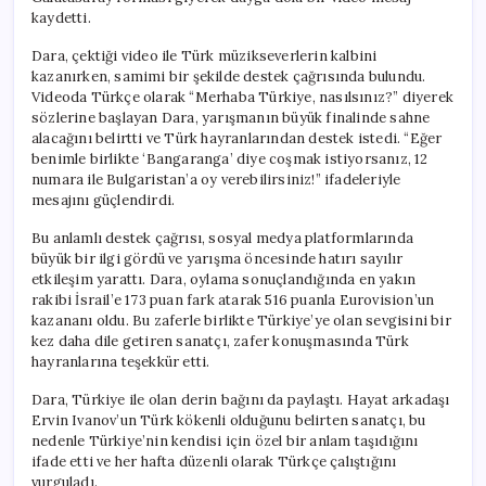
kaydetti.
Dara, çektiği video ile Türk müzikseverlerin kalbini
kazanırken, samimi bir şekilde destek çağrısında bulundu.
Videoda Türkçe olarak “Merhaba Türkiye, nasılsınız?” diyerek
sözlerine başlayan Dara, yarışmanın büyük finalinde sahne
alacağını belirtti ve Türk hayranlarından destek istedi. “Eğer
benimle birlikte ‘Bangaranga’ diye coşmak istiyorsanız, 12
numara ile Bulgaristan’a oy verebilirsiniz!” ifadeleriyle
mesajını güçlendirdi.
Bu anlamlı destek çağrısı, sosyal medya platformlarında
büyük bir ilgi gördü ve yarışma öncesinde hatırı sayılır
etkileşim yarattı. Dara, oylama sonuçlandığında en yakın
rakibi İsrail’e 173 puan fark atarak 516 puanla Eurovision’un
kazananı oldu. Bu zaferle birlikte Türkiye’ye olan sevgisini bir
kez daha dile getiren sanatçı, zafer konuşmasında Türk
hayranlarına teşekkür etti.
Dara, Türkiye ile olan derin bağını da paylaştı. Hayat arkadaşı
Ervin Ivanov’un Türk kökenli olduğunu belirten sanatçı, bu
nedenle Türkiye’nin kendisi için özel bir anlam taşıdığını
ifade etti ve her hafta düzenli olarak Türkçe çalıştığını
vurguladı.