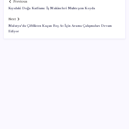
Previous
Kıyıdaki Doğa Katliamı: İş Makineleri Muhteşem Koyda
Next
Malatya’da Çiftlikten Kaçan Beş At İçin Arama Çalışmaları Devam
Ediyor
SON YAZILAR
Artık çalışan primi tazminata yansıyacak
VakıfBank ikinci çeyrekte 16,7 milyar TL net kâr elde
etti