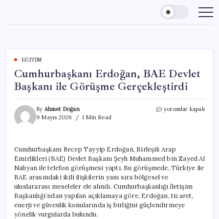
Skip
to
content
EĞITIM
Cumhurbaşkanı Erdoğan, BAE Devlet
Başkanı ile Görüşme Gerçekleştirdi
Cumhurbaşkanı
By
Ahmet Doğan
yorumlar kapalı
Erdoğan,
9 Mayıs 2026
1 Min Read
BAE
Devlet
Başkanı
Cumhurbaşkanı Recep Tayyip Erdoğan, Birleşik Arap
ile
Emirlikleri (BAE) Devlet Başkanı Şeyh Muhammed bin Zayed Al
Görüşme
Gerçekleştirdi
Nahyan ile telefon görüşmesi yaptı. Bu görüşmede, Türkiye ile
için
BAE arasındaki ikili ilişkilerin yanı sıra bölgesel ve
uluslararası meseleler ele alındı. Cumhurbaşkanlığı İletişim
Başkanlığı’ndan yapılan açıklamaya göre, Erdoğan, ticaret,
enerji ve güvenlik konularında iş birliğini güçlendirmeye
yönelik vurgularda bulundu.