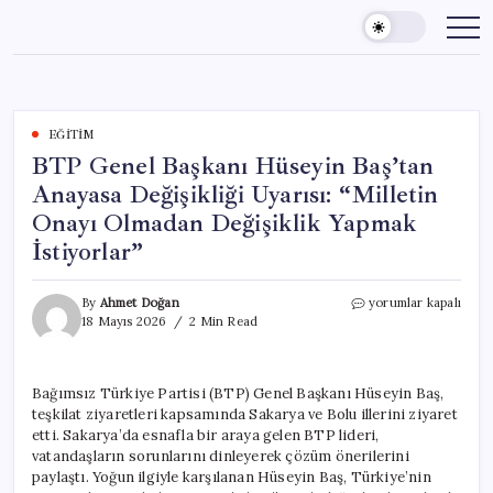
Skip
to
content
EĞITIM
BTP Genel Başkanı Hüseyin Baş’tan
Anayasa Değişikliği Uyarısı: “Milletin
Onayı Olmadan Değişiklik Yapmak
İstiyorlar”
BTP
By
Ahmet Doğan
yorumlar kapalı
Genel
18 Mayıs 2026
2 Min Read
Başkanı
Hüseyin
Baş’tan
Bağımsız Türkiye Partisi (BTP) Genel Başkanı Hüseyin Baş,
Anayasa
teşkilat ziyaretleri kapsamında Sakarya ve Bolu illerini ziyaret
Değişikliği
Uyarısı:
etti. Sakarya’da esnafla bir araya gelen BTP lideri,
“Milletin
vatandaşların sorunlarını dinleyerek çözüm önerilerini
Onayı
paylaştı. Yoğun ilgiyle karşılanan Hüseyin Baş, Türkiye’nin
Olmadan