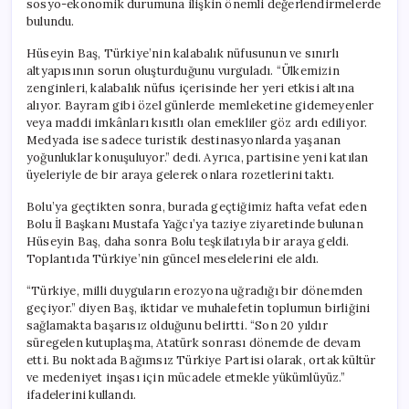
sosyo-ekonomik durumuna ilişkin önemli değerlendirmelerde
Değişiklik
bulundu.
Yapmak
İstiyorlar”
Hüseyin Baş, Türkiye’nin kalabalık nüfusunun ve sınırlı
için
altyapısının sorun oluşturduğunu vurguladı. “Ülkemizin
zenginleri, kalabalık nüfus içerisinde her yeri etkisi altına
alıyor. Bayram gibi özel günlerde memleketine gidemeyenler
veya maddi imkânları kısıtlı olan emekliler göz ardı ediliyor.
Medyada ise sadece turistik destinasyonlarda yaşanan
yoğunluklar konuşuluyor.” dedi. Ayrıca, partisine yeni katılan
üyeleriyle de bir araya gelerek onlara rozetlerini taktı.
Bolu’ya geçtikten sonra, burada geçtiğimiz hafta vefat eden
Bolu İl Başkanı Mustafa Yağcı’ya taziye ziyaretinde bulunan
Hüseyin Baş, daha sonra Bolu teşkilatıyla bir araya geldi.
Toplantıda Türkiye’nin güncel meselelerini ele aldı.
“Türkiye, milli duyguların erozyona uğradığı bir dönemden
geçiyor.” diyen Baş, iktidar ve muhalefetin toplumun birliğini
sağlamakta başarısız olduğunu belirtti. “Son 20 yıldır
süregelen kutuplaşma, Atatürk sonrası dönemde de devam
etti. Bu noktada Bağımsız Türkiye Partisi olarak, ortak kültür
ve medeniyet inşası için mücadele etmekle yükümlüyüz.”
ifadelerini kullandı.