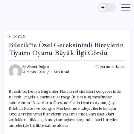
Skip
to
content
EĞITIM
Bilecik’te Özel Gereksinimli Bireylerin
Tiyatro Oyunu Büyük İlgi Gördü
Bilecik’te
By
Ahmet Doğan
yorumlar kapalı
Özel
13 Mayıs 2026
1 Min Read
Gereksinimli
Bireylerin
Tiyatro
Bilecik’te, Dünya Engelliler Haftası etkinlikleri çerçevesinde
Oyunu
Bilecik Engelsiz Yarınlar Derneği (BİEYDER) tarafından
Büyük
İlgi
sahnelenen “Duvarların Ötesinde” adlı tiyatro oyunu, Şeyh
Gördü
Edebali Kültür ve Kongre Merkezi’nde izleyicilerle buluştu.
için
Özel gereksinimli bireylerin yaşamlarında karşılaştıkları
zorluklara dikkat çekmeyi amaçlayan oyunda, özel bireyler
anneleriyle birlikte sahne aldılar.