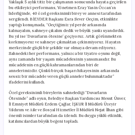
Yaklaşık 5 aylık titiz bir çalışmanın sonucunda hayata geçirilen
bu etkileyici performans, Yönetmen Eray Yasin Özcan’ın
liderliğinde, 40 özel gereksinimli birey ve annesi tarafından
sergilendi. BİEYDER Başkanı Esra Sever Geçim, etkinlikte
yaptığı konuşmada, “Geçtiğimiz yıl perde arkasında
kalmayalım, sahneye çıkalım dedik ve büyük yankı uyandırdık.
Bu yıl ise ‘Duvarların ötesine’ geçiyoruz. Artık görünmekten
korkmuyoruz ve sahneye çıkmaktan çekinmiyoruz. Hayatın
merkezinde güçlü bir şekilde var olmaya devam ediyoruz.
Sahnedeki her performans, yalnızca bir tiyatro oyunu değil,
aynı zamanda bir yaşam mücadelesinin yansımasıdır. Bu
mücadelenin en güçlü kahramanlarından biri de
annelerimizdir. Çünkü birçok başarı hikayesinin arkasında
sessiz bir mücadele veren güçlü anneler bulunmaktadır”
ifadelerini kullandı.
Özel gereksinimli bireylerin sahnelediği “Duvarların
Ötesinde” adlı oyun, Belediye Başkan Yardımcısı Mesut Ünver,
İl Emniyet Müdürü Erdem Çağlar, İŞKUR İl Müdürü Üzeyir
Yıldırım ve Aile ve Sosyal Hizmetler İl Müdürü Nejat İlhan gibi
önemli isimler tarafından da izlendi. Bu duygu yüklü etkinlik,
katılımcılardan büyük beğeni topladı.