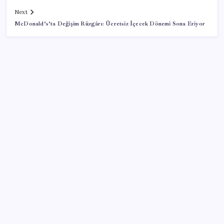
Next
McDonald’s’ta Değişim Rüzgârı: Ücretsiz İçecek Dönemi Sona Eriyor
SON YAZILAR
Hyundai Bluelink Türkiye’de Eski Araçlara Gelmiyor
Mafia: The Old Country için Man of Honor Gümbür
Gümbür Geliyor
5.2 ton üretimle köprübaşı liderliği sırtladı
YENİ Partili Bülbül’den afet çağrısı: ‘Çine acilen afet