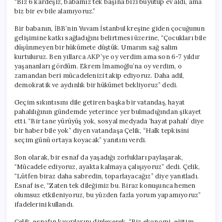
“Biz 6 kardeşiz, babamız tek başına bizi büyütüp ev aldı, ama
biz bir ev bile alamıyoruz.”
Bir babanın, İBB’nin Yuvam İstanbul kreşine giden çocuğunun
gelişimine katkı sağladığını belirtmesi üzerine, “Çocukları bile
düşünmeyen bir hükümete düştük. Umarım sağ salim
kurtuluruz. Ben yıllarca AKP’ye oy verdim ama son 6-7 yıldır
yaşananları gördüm. Ekrem İmamoğlu’na oy verdim, o
zamandan beri mücadelenizi takip ediyoruz. Daha adil,
demokratik ve aydınlık bir hükümet bekliyoruz” dedi.
Geçim sıkıntısını dile getiren başka bir vatandaş, hayat
pahalılığının gündemde yeterince yer bulmadığından şikayet
etti. “Bir tane yürüyüş yok, sosyal medyada ‘hayat pahalı’ diye
bir haber bile yok” diyen vatandaşa Çelik, “Halk tepkisini
seçim günü ortaya koyacak” yanıtını verdi.
Son olarak, bir esnaf da yaşadığı zorlukları paylaşarak,
“Mücadele ediyoruz, ayakta kalmaya çalışıyoruz” dedi. Çelik,
“Lütfen biraz daha sabredin, toparlayacağız” diye yanıtladı.
Esnaf ise, “Zaten tek dileğimiz bu. Biraz konuşunca hemen
olumsuz etkileniyoruz, bu yüzden fazla yorum yapamıyoruz”
ifadelerini kullandı.
Çelik, esnafın kaygılarını dinleyerek, “Biz ekonomi, eğitim,