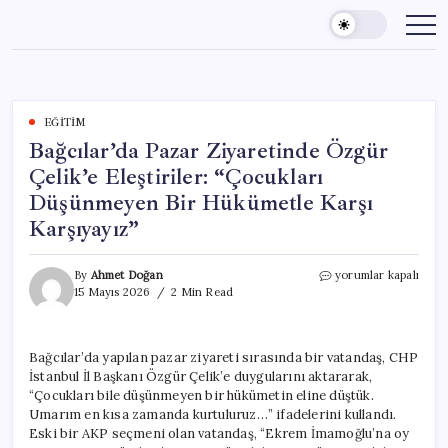
Skip
to
content
EĞITIM
Bağcılar’da Pazar Ziyaretinde Özgür
Çelik’e Eleştiriler: “Çocukları
Düşünmeyen Bir Hükümetle Karşı
Karşıyayız”
Bağcılar’da
By
Ahmet Doğan
yorumlar kapalı
Pazar
15 Mayıs 2026
2 Min Read
Ziyaretinde
Özgür
Çelik’e
Bağcılar’da yapılan pazar ziyareti sırasında bir vatandaş, CHP
Eleştiriler:
İstanbul İl Başkanı Özgür Çelik’e duygularını aktararak,
“Çocukları
Düşünmeyen
“Çocukları bile düşünmeyen bir hükümetin eline düştük.
Bir
Umarım en kısa zamanda kurtuluruz…” ifadelerini kullandı.
Hükümetle
Eski bir AKP seçmeni olan vatandaş, “Ekrem İmamoğlu’na oy
Karşı