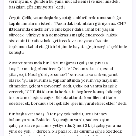
vermiştim, o günden bu yana mücadelenizi ve üzerinizdeki
Karşıyayız”
baskıları gözlemliyoruz” dedi.
için
Özgür Çelik, vatandaşlarla yaptığı sohbetlerde umutsuzluğa
kapılmamalarını istedi. “Pazardaki sıkıntıları görüyoruz. CHP
iktidarında emekliler ve emekçiler daha rahat bir yaşam
sürecek. Türkiye’nin demokrasisini güçlendirecek, hukuk
sistemini tarafsız hale getirecek ve anayasa düzenini
toplumun kabul ettiği bir biçimde hayata geçireceğiz” şeklinde
konuştu.
Ziyaret sırasında bir GSM mağazası çalışanı, piyasa
koşullarını değerlendiren Çelik’e “Ortam sıkıntılı, esnaf
şikayetçi. Nasıl görüyorsunuz?” sorusunu sorarken, yanıt
olarak “Şu an kurumsal yapılar altında yorum yapmayalım,
elimizden geleni yapıyoruz” dedi. Çelik, bu yanıta karşılık
vererek, “CHP iktidarında herkesin özgürce konuşabileceği
bir ortam oluşturacağız. Bürokratlar da kendilerini ifade
edebilecek, korkusuz bir şekilde işlerini yürütebilecekler” dedi.
Bir başka vatandaş, “Her şey çok pahalı, ucuz bir şey
bulamıyorum. Eskiden 6 çocuğum vardı, sadece eşim
çalışıyordu ve paramız yetiyordu. Şimdi 3 kişi çalışıyor ama
yine de yok…” derken, bir pazarcı da durumu şöyle özetledi: