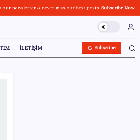
o our newsletter & never miss our best posts.
Subscribe Now!
TIM
İLETİŞİM
Subscribe
SON YAZILAR
Hyundai Bluelink Türkiye’de Eski Araçlara
Gelmiyor