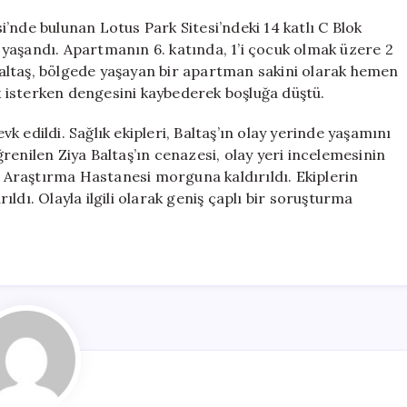
Kurtarmaya
Çalışırken
’nde bulunan Lotus Park Sitesi’ndeki 14 katlı C Blok
Hayatını
yaşandı. Apartmanın 6. katında, 1’i çocuk olmak üzere 2
Kaybeden
altaş, bölgede yaşayan bir apartman sakini olarak hemen
Adamın
 isterken dengesini kaybederek boşluğa düştü.
Trajik
Hikayesi
evk edildi. Sağlık ekipleri, Baltaş’ın olay yerinde yaşamını
için
öğrenilen Ziya Baltaş’ın cenazesi, olay yeri incelemesinin
Araştırma Hastanesi morguna kaldırıldı. Ekiplerin
ldı. Olayla ilgili olarak geniş çaplı bir soruşturma