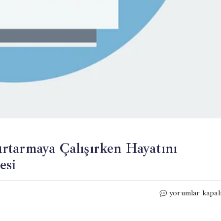
rtarmaya Çalışırken Hayatını
esi
Asansörde
yorumlar kapal
Mahsur
Kalanları