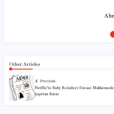
Ahm
Other Articles
Previous
Netflix’te Baby Reindeer Davası: Mahkemed
Şaşırtan Karar