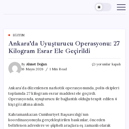
Skip
to
content
EĞITIM
Ankara’da Uyuşturucu Operasyonu: 27
Kilogram Esrar Ele Geçirildi
Ankara’da
By
Ahmet Doğan
yorumlar kapalı
Uyuşturucu
16 Mayıs 2026
1 Min Read
Operasyonu:
27
Kilogram
Ankara’da düzenlenen narkotik operasyonunda, polis ekipleri
Esrar
toplamda 27 kilogram esrar maddesi ele geçirdi.
Ele
Geçirildi
Operasyonda, uyuşturucu ile bağlantılı olduğu tespit edilen 4
için
kişi gözaltına alındı.
Kahramankazan Cumhuriyet Başsavcılığı’nın
koordinasyonuyla gerçekleştirilen baskınlar, önceden
belirlenen adreslere ve şüpheli araçlara eş zamanlı olarak