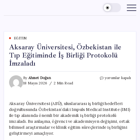
Skip
to
content
EĞITIM
Aksaray Üniversitesi, Özbekistan ile
Tıp Eğitiminde İş Birliği Protokolü
İmzaladı
Aksaray
By
Ahmet Doğan
yorumlar kapalı
Üniversitesi,
18 Mayıs 2026
2 Min Read
Özbekistan
ile
Tıp
Aksaray Üniversitesi (ASÜ), uluslararası iş birliği hedefleri
Eğitiminde
doğrultusunda Özbekistan’daki Impuls Medical Institute (IMI)
İş
Birliği
ile tıp alanında önemli bir akademik iş birliği protokolü
Protokolü
imzaladı. Bu anlaşma, öğrenci ve akademisyen değişimi, ortak
İmzaladı
bilimsel araştırmalar ve klinik eğitim süreçlerinde iş birliğini
için
geliştirmeyi amaçlıyor.