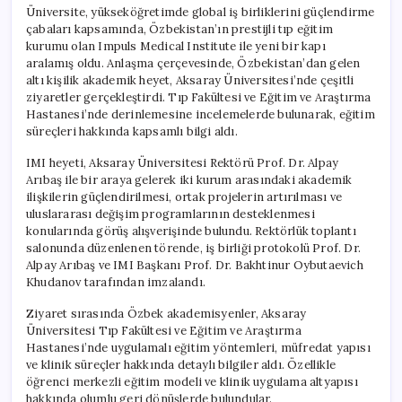
Üniversite, yükseköğretimde global iş birliklerini güçlendirme
çabaları kapsamında, Özbekistan’ın prestijli tıp eğitim
kurumu olan Impuls Medical Institute ile yeni bir kapı
aralamış oldu. Anlaşma çerçevesinde, Özbekistan’dan gelen
altı kişilik akademik heyet, Aksaray Üniversitesi’nde çeşitli
ziyaretler gerçekleştirdi. Tıp Fakültesi ve Eğitim ve Araştırma
Hastanesi’nde derinlemesine incelemelerde bulunarak, eğitim
süreçleri hakkında kapsamlı bilgi aldı.
IMI heyeti, Aksaray Üniversitesi Rektörü Prof. Dr. Alpay
Arıbaş ile bir araya gelerek iki kurum arasındaki akademik
ilişkilerin güçlendirilmesi, ortak projelerin artırılması ve
uluslararası değişim programlarının desteklenmesi
konularında görüş alışverişinde bulundu. Rektörlük toplantı
salonunda düzenlenen törende, iş birliği protokolü Prof. Dr.
Alpay Arıbaş ve IMI Başkanı Prof. Dr. Bakhtinur Oybutaevich
Khudanov tarafından imzalandı.
Ziyaret sırasında Özbek akademisyenler, Aksaray
Üniversitesi Tıp Fakültesi ve Eğitim ve Araştırma
Hastanesi’nde uygulamalı eğitim yöntemleri, müfredat yapısı
ve klinik süreçler hakkında detaylı bilgiler aldı. Özellikle
öğrenci merkezli eğitim modeli ve klinik uygulama altyapısı
hakkında olumlu geri dönüşlerde bulundular.