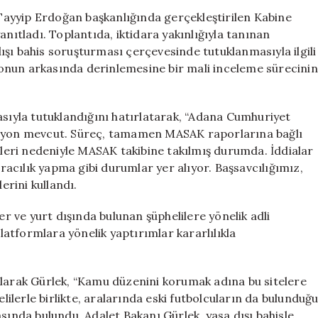
Kütahyalı
ayyip Erdoğan başkanlığında gerçekleştirilen Kabine
ile
anıtladı. Toplantıda, iktidara yakınlığıyla tanınan
İlgili
şı bahis soruşturması çerçevesinde tutuklanmasıyla ilgili
Önemli
onun arkasında derinlemesine bir mali inceleme sürecinin
Açıklamalar:
“MASAK
Takibinde”
asıyla tutuklandığını hatırlatarak, “Adana Cumhuriyet
için
rasyon mevcut. Süreç, tamamen MASAK raporlarına bağlı
etleri nedeniyle MASAK takibine takılmış durumda. İddialar
aracılık yapma gibi durumlar yer alıyor. Başsavcılığımız,
erini kullandı.
er ve yurt dışında bulunan şüphelilere yönelik adli
platformlara yönelik yaptırımlar kararlılıkla
li olarak Gürlek, “Kamu düzenini korumak adına bu sitelere
elilerle birlikte, aralarında eski futbolcuların da bulunduğ
sında bulundu. Adalet Bakanı Gürlek, yasa dışı bahisle