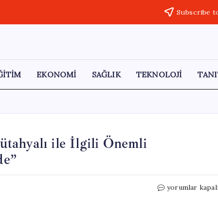
Subscribe t
ĞİTİM
EKONOMİ
SAĞLIK
TEKNOLOJİ
TANI
ahyalı ile İlgili Önemli
de”
Akın
yorumlar kapal
Gürlek’ten
Rasim
Ozan