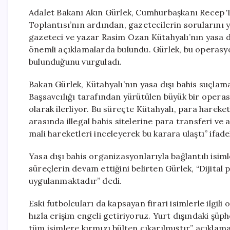
Adalet Bakanı Akın Gürlek, Cumhurbaşkanı Recep T
Toplantısı’nın ardından, gazetecilerin sorularını y
gazeteci ve yazar Rasim Ozan Kütahyalı’nın yasa dı
önemli açıklamalarda bulundu. Gürlek, bu operasy
bulunduğunu vurguladı.
Bakan Gürlek, Kütahyalı’nın yasa dışı bahis suçlam
Başsavcılığı tarafından yürütülen büyük bir ope
olarak ilerliyor. Bu süreçte Kütahyalı, para harek
arasında illegal bahis sitelerine para transferi ve 
mali hareketleri inceleyerek bu karara ulaştı” ifadel
Yasa dışı bahis organizasyonlarıyla bağlantılı isiml
süreçlerin devam ettiğini belirten Gürlek, “Dijital 
uygulanmaktadır” dedi.
Eski futbolcuları da kapsayan firari isimlerle ilgi
hızla erişim engeli getiriyoruz. Yurt dışındaki şüph
tüm isimlere kırmızı bülten çıkarılmıştır” açıklama