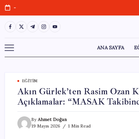
Skip
-
to
content
https://www.facebook.com/
https://twitter.com/
https://t.me/
https://www.instagram.com/
https://youtube.com/
ANA SAYFA
E
EĞITIM
Akın Gürlek’ten Rasim Ozan Küt
Açıklamalar: “MASAK Takibin
By
Ahmet Doğan
19 Mayıs 2026
1 Min Read