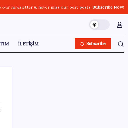
o our newsletter & never miss our best posts.
Subscribe Now!
TIM
İLETİŞİM
Subscribe
SON YAZILAR
ı
Bakan Kacır: 23 yılda imalat sanayi katma
değerimizi 250 milyar doların üzerine