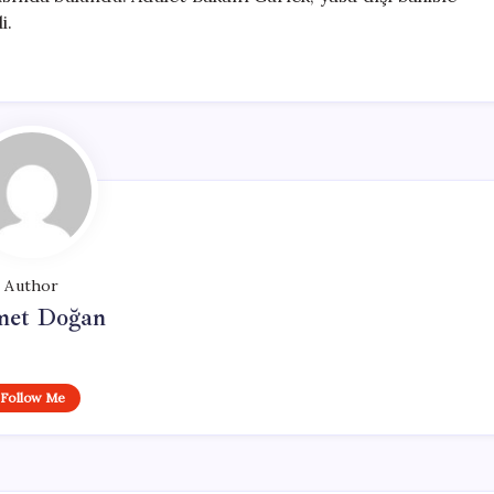
i.
Author
et Doğan
Follow Me