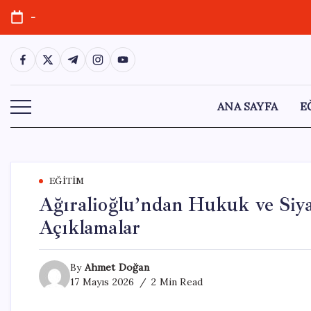
Skip
-
to
content
https://www.facebook.com/
https://twitter.com/
https://t.me/
https://www.instagram.com/
https://youtube.com/
ANA SAYFA
E
EĞITIM
Ağıralioğlu’ndan Hukuk ve Siy
Açıklamalar
By
Ahmet Doğan
17 Mayıs 2026
2 Min Read