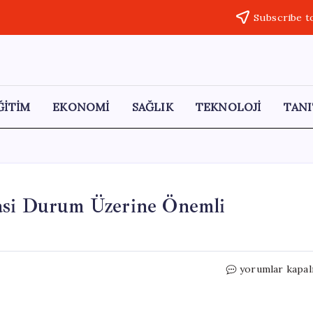
Subscribe t
ĞİTİM
EKONOMİ
SAĞLIK
TEKNOLOJİ
TANI
asi Durum Üzerine Önemli
Ağıralioğlu’nda
yorumlar kapal
Hukuk
ve
Siyasi