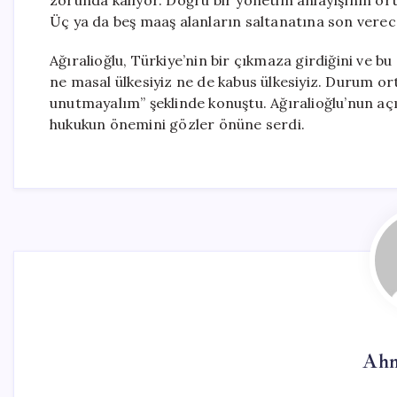
zorunda kalıyor. Doğru bir yönetim anlayışının or
Üç ya da beş maaş alanların saltanatına son vereceğ
Ağıralioğlu, Türkiye’nin bir çıkmaza girdiğini ve b
ne masal ülkesiyiz ne de kabus ülkesiyiz. Durum o
unutmayalım” şeklinde konuştu. Ağıralioğlu’nun aç
hukukun önemini gözler önüne serdi.
Ahm