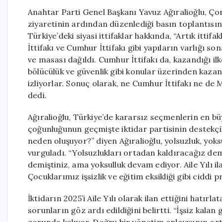
Anahtar Parti Genel Başkanı Yavuz Ağıralioğlu, Ço
ziyaretinin ardından düzenlediği basın toplantısın
Türkiye’deki siyasi ittifaklar hakkında, “Artık ittif
İttifakı ve Cumhur İttifakı gibi yapıların varlığı s
ve masası dağıldı. Cumhur İttifakı da, kazandığı i
bölücülük ve güvenlik gibi konular üzerinden kazandı
izliyorlar. Sonuç olarak, ne Cumhur İttifakı ne de Mi
dedi.
Ağıralioğlu, Türkiye’de kararsız seçmenlerin en büyü
çoğunluğunun geçmişte iktidar partisinin destekçil
neden oluşuyor?” diyen Ağıralioğlu, yolsuzluk, yoks
vurguladı. “Yolsuzlukları ortadan kaldıracağız demi
demiştiniz, ama yoksulluk devam ediyor. Aile Yılı i
Çocuklarımız işsizlik ve eğitim eksikliği gibi ciddi p
İktidarın 2025’i Aile Yılı olarak ilan ettiğini hatırl
sorunların göz ardı edildiğini belirtti. “İşsiz kala