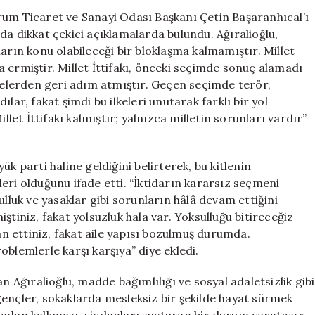
Durum
rum Ticaret ve Sanayi Odası Başkanı Çetin Başaranhıcal’ı
Üzerine
da dikkat çekici açıklamalarda bulundu. Ağıralioğlu,
Önemli
akların konu olabileceği bir bloklaşma kalmamıştır. Millet
Açıklamalar
ona ermiştir. Millet İttifakı, önceki seçimde sonuç alamadı
için
lkelerden geri adım atmıştır. Geçen seçimde terör,
lar, fakat şimdi bu ilkeleri unutarak farklı bir yol
llet İttifakı kalmıştır; yalnızca milletin sorunları vardır”
k parti haline geldiğini belirterek, bu kitlenin
eri olduğunu ifade etti. “İktidarın kararsız seçmeni
ulluk ve yasaklar gibi sorunların hâlâ devam ettiğini
ştiniz, fakat yolsuzluk hala var. Yoksulluğu bitireceğiz
lan ettiniz, fakat aile yapısı bozulmuş durumda.
roblemlerle karşı karşıya” diye ekledi.
atan Ağıralioğlu, madde bağımlılığı ve sosyal adaletsizlik gibi
n gençler, sokaklarda mesleksiz bir şekilde hayat sürmek