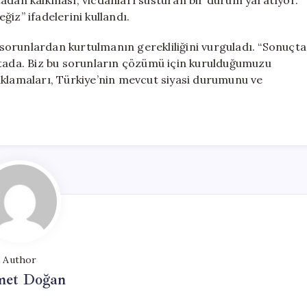
tadan kalkması, vicdanları susturan bir durum yaratıyor.
iz” ifadelerini kullandı.
u sorunlardan kurtulmanın gerekliliğini vurguladı. “Sonuçta
rtada. Biz bu sorunların çözümü için kurulduğumuzu
ıklamaları, Türkiye’nin mevcut siyasi durumunu ve
Author
et Doğan