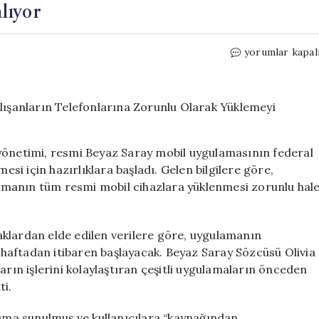
lıyor
ABD,
yorumlar kapal
Beyaz
Saray
Uygulamasını
Federal
Çalışanların
Telefonlarına
netimi, resmi Beyaz Saray mobil uygulamasının federal
Zorunlu
esi için hazırlıklara başladı. Gelen bilgilere göre,
Olarak
amanın tüm resmi mobil cihazlara yüklenmesi zorunlu hal
Yüklemeyi
Planlıyor
için
dan elde edilen verilere göre, uygulamanın
haftadan itibaren başlayacak. Beyaz Saray Sözcüsü Olivia
arın işlerini kolaylaştıran çeşitli uygulamaların önceden
ti.
nıma sunulmuş ve kullanıcılara “kaynağından