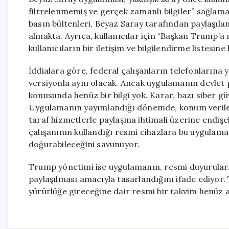
filtrelenmemiş ve gerçek zamanlı bilgiler” sağlama
basın bültenleri, Beyaz Saray tarafından paylaşılan
almakta. Ayrıca, kullanıcılar için “Başkan Trump’a
kullanıcıların bir iletişim ve bilgilendirme listesin
İddialara göre, federal çalışanların telefonlarına 
versiyonla aynı olacak. Ancak uygulamanın devlet 
konusunda henüz bir bilgi yok. Karar, bazı siber g
Uygulamanın yayımlandığı dönemde, konum verilerini
taraf hizmetlerle paylaşma ihtimali üzerine endişe
çalışanının kullandığı resmi cihazlara bu uygulamanı
doğurabileceğini savunuyor.
Trump yönetimi ise uygulamanın, resmi duyuruların 
paylaşılması amacıyla tasarlandığını ifade ediyo
yürürlüğe gireceğine dair resmi bir takvim henüz a