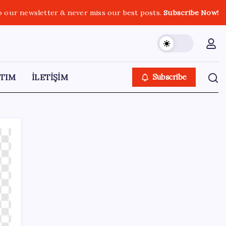
o our newsletter & never miss our best posts.
Subscribe Now!
TIM
İLETİŞİM
Subscribe
SON YAZILAR
Hyundai Bluelink Türkiye’de Eski Araçlara
Gelmiyor