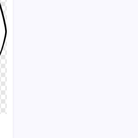
önümüzdeki hafta Ay’a 8.700 km hızla
çarpacak
Sayaç